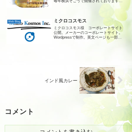
毎年横浜そごうで開催されております
が、今年はコロナ禍で中止。そこで代わ
りにNET桜蔭会美術展を開くことにな
り、「NET桜蔭会美術館」を開館し、こ
こに「NET桜蔭会美術展」が常設展とし
ミクロコスモス
Web Blog
て開催されることになりました。
ミクロコスモス様 コーポレートサイト
公開。メーカーのコーポレートサイト。
Wordpressで制作。英文ページも一部作
成。会員登録も日本人用と外国人用（英
文）とで2つの窓口を作成した。
インド風カレー
コメント