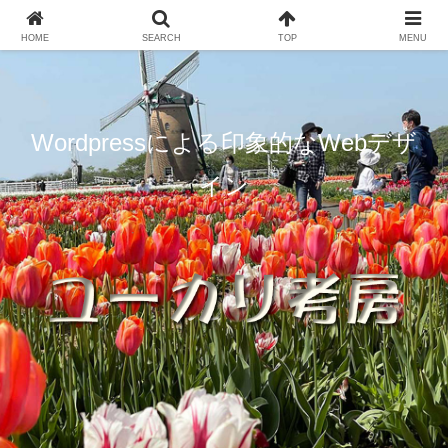
HOME
SEARCH
TOP
MENU
Wordpressによる印象的なWebデザ
イン