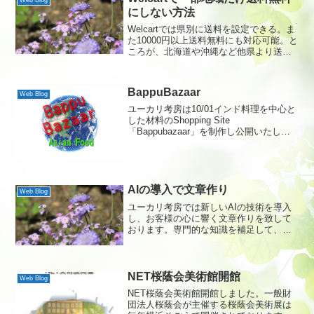
Web Blog
にしない方法
Welcartでは県別に送料を設定できる。ま
た10000円以上送料無料にも対応可能。と
ころが、北海道や沖縄など他県より送料
が高い県で、送料無料が適応されると、
採算的に難しくなる場合がある。そこで
地域を限定して送料無料をなしにしよ
BappuBazaar
Web Blog
う！<
ユーカリ考房は10/01インド料理を中心と
した材料のShopping Site
「Bappubazaar」を制作し公開いたしま
した。八千代緑が丘にあるインド料理店
RASOIのオーナーからのご依頼で制作い
たしました。薬膳にもなる香辛料をたっ
ぷ...
AIの導入で文章作り
Web Blog
ユーカリ考房では新しいAIの技術を導入
し、お客様の心に響く文章作りを致して
おります。専門的な知識を補足して、わ
かりやすい文書で表現できるようになり
ます。動的なデザインとSEOを意識した
内部施策に加え、AIの技術を導入して、
より完成度の高いサ...
NET桜蔭会美術館開館
Web Blog
NET桜蔭会美術館開館しました。一般財
団法人桜蔭会が主催する桜蔭会美術展は