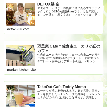
DETOX処 空
佐倉市ユーカリが丘の奥宮ノ台にあるエステティ
ックサロンDETOX処空(kuu)では、よもぎ蒸し、
モリンガ蒸し、黒文字蒸し、フェイシャル、足つ
ぼ・ボディで“心と身体”をデトックスします。
detox-kuu.com
万里庵 Cafe＊佐倉市ユーカリが丘の
カフェ
佐倉市ユーカリが丘のカフェ＊佐倉市ユーカリが
丘の自宅で 万里庵Cafeがスタート。 雑穀米ラン
チプレートを中心に デザートの他、ドリンクは
珈琲、紅茶、薬膳茶 ビール、ワイン、ハイボー
ルなどのアルコールも楽しめます。
marian-kitchen.site
TakeOut Cafe Teddy Momo
ユーカリが丘の奥樫の木本店の庭で営業。国産レ
モンを使用したレモンソーダで身体をリフレッシ
ュ！のどの渇きには頼りになります。美味しいで
すよ！